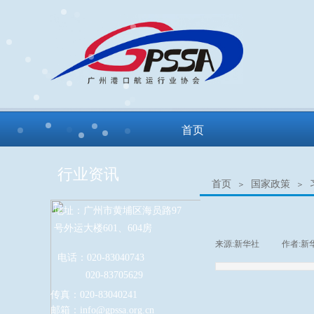
首页
行业资讯
首页
国家政策
＞
＞
地址：广州市黄埔区海员路97
号外运大楼601、604房
来源:
新华社
|
作者:
新
电话：020-83040743
020-83705629
传真：020-83040241
邮箱：info
@gpssa.org.cn