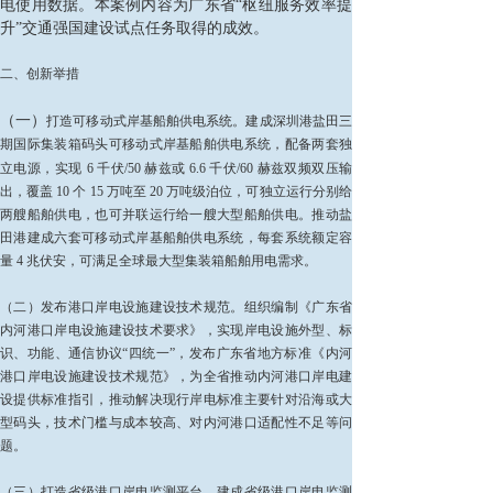
电使用数据。本案例内容为广东省“枢纽服务效率提
升”交通强国建设试点任务取得的成效。
二、创新举措
（一）
打造可移动式岸基船舶供电系统。建成深圳港盐田三
期国际集装箱码头可移动式岸基船舶供电系统，配备两套独
立电源，实现
6 千伏/50 赫兹或 6.6 千伏/60 赫兹双频双压输
出，覆盖 10 个 15 万吨至 20 万吨级泊位，可独立运行分别给
两艘船舶供电，也可并联运行给一艘大型船舶供电。推动盐
田港建成六套可移动式岸基船舶供电系统，每套系统额定容
量 4 兆伏安，可满足全球最大型集装箱船舶用电需求。
（二）发布港口岸电设施建设技术规范。组织编制《广东省
内河港口岸电设施建设技术要求》，实现岸电设施外型、标
识、功能、通信协议“四统一”，发布广东省地方标准《内河
港口岸电设施建设技术规范》，为全省推动内河港口岸电建
设提供标准指引，推动解决现行岸电标准主要针对沿海或大
型码头，技术门槛与成本较高、对内河港口适配性不足等问
题。
（三）打造省级港口岸电监测平台。建成省级港口岸电监测