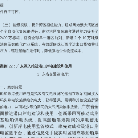
硬
件自主可控。
（三）
能级突破，提升湾区枢纽能力。建成粤港澳大湾区首
个全自动化集装箱码头，南沙港区集装箱年通过能力提升至
2400 万标箱，跻身全球单一港区前列。新增 2 个 10 万吨级
泊位及智能化作业系统，有效缓解珠江西岸进出口货物吞吐
压力，缩短船舶在港停时，降低腹地企业物流成本。
案例
22：广东深入推进港口岸电建设和使用
（广东省交通运输厅）
一、案例背景
船舶靠港使用岸电是指装有受电设施的船舶在靠泊期间接入
码头岸电设施供给的电力，获得通风、照明和其他设施所需
广东省全
的电力，从而减少靠泊期间的大气污染物排放量。
面
推进港口岸电建设和使用，创新采用可移动式岸
基船舶供电系统，提高船舶靠港期间的岸电使用
率。创新岸电使用监管模式，率先建成省级港口岸
电监测平台，
通过信息化手段实时监
测靠港船舶岸