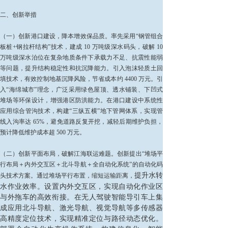
二、创新举措
（一）创新港口建设，降本增效保品质。率先采用“钢管组合
板桩+钢拉杆结构”技术，建成 10 万吨级深水码头，破解 10
万吨级深水泊位在复杂地质条件下承载力不足、抗震性能弱
等问题，提升结构稳定性和抗沉降能力。引入泡沫轻质土回
填技术，有效控制地基沉降风险，节省成本约 4400 万元。引
入“海绵城市”理念，广泛采用绿色屋顶、透水铺装、下凹式
堆场等环保设计，增强港区防洪能力。在港口建设中系统性
应用综合管沟技术，构建“三纵五横”地下管网体系，实现管
线入沟率达 65%，避免道路反复开挖，减轻后期维护负担，
预计降低维护成本超 500 万元。
（二）创新平面布局，破解江海联运难题。创新提出“堆场平
行布局＋内外交互区＋北斗导航＋全自动化系统”的自动化码
提升水转
头技术方案。通过堆场平行布置，缩短运输距离，
水作业效率。设置内外交互区，实现自动化作业区
与外拖车的高效衔接。在无人驾驶智能导引车上集
成应用北斗导航、激光导航、视觉导航等多传感器
高精度定位技术，实现精准定位与路径动态优化。