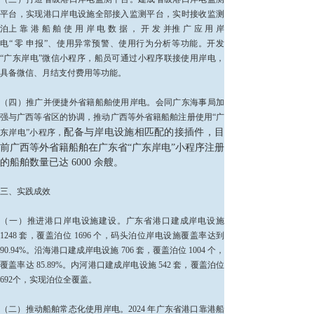
平台，实现港口岸电设施全部接入监测平台，实时接收监测
泊上 靠 港 船 舶 使 用 岸 电 数 据 ， 开 发 并推 广 应 用 岸
电“ 零 申报”、使用异常预警、使用行为分析等功能。开发
“广东岸电”微信小程序，船员可通过小程序联接使用岸电，
具备微信、月结支付费用等功能。
（四）推广并便捷外省籍船舶使用岸电。会同广东海事局加
强与广西等省区的协调，推动广西等外省籍船舶注册使用“广
配备与岸电设施相匹配的接插件，目
东岸电”小程序，
前广西
等外省籍船舶在广东省“广东岸电”小程序注册
的船舶数量已达 6000 余艘。
三、实践成效
（一）推进港口岸电设施建设。广东省港口建成岸电设施
1248 套，覆盖泊位 1696 个，码头泊位岸电设施覆盖率达到
90.94%。沿海港口建成岸电设施 706 套，覆盖泊位 1004 个，
覆盖率达 85.89%。内河港口建成岸电设施 542 套，覆盖泊位
692个，实现泊位全覆盖。
（二）推动船舶常态化使用岸电。2024 年广东省港口靠港船