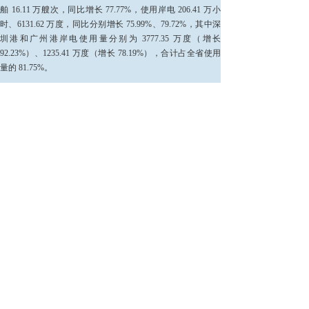
舶 16.11 万艘次，同比增长 77.77%，使用岸电 206.41 万小
时、6131.62 万度，同比分别增长 75.99%、79.72%，其中深
圳港和广州港岸电使用量分别为 3777.35 万度（增长
92.23%）、1235.41 万度（增长 78.19%），合计占全省使用
量的 81.75%。
（三
）推动船舶节能减排取得显著效益。截至
2024 年底，
广东省港口累计岸电使用量约 15560 万度，通过构建效益模
型，节省燃油 3.42 万吨（节省费用约 1.7 亿元），减少二氧
化碳排放 10.6 万吨、其他各类大气污染物排放 0.35 万吨。
上一篇：
以新质生产力赋能传统......
下一篇：
2025年8月珠江水......