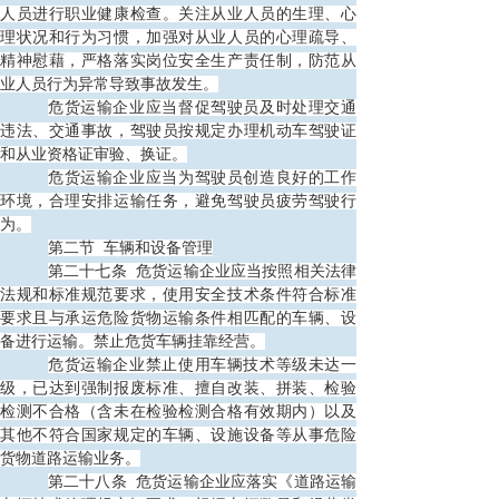
人员进行职业健康检查。关注从业人员的生理、心
理状况和行为习惯，加强对从业人员的心理疏导、
精神慰藉，严格落实岗位安全生产责任制，防范从
业人员行为异常导致事故发生。
危货运输企业应当督促驾驶员及时处理交通
违法、交通事故，驾驶员按规定办理机动车驾驶证
和从业资格证审验、换证。
危货运输企业应当为驾驶员创造良好的工作
环境，合理安排运输任务，避免驾驶员疲劳驾驶行
为。
第二节
车辆和设备管理
第二十七条
危货运输企业应当按照相关法律
法规和标准规范要求，使用安全技术条件符合标准
要求且与承运危险货物运输条件相匹配的车辆、设
备进行运输。禁止危货车辆挂靠经营。
危货运输企业禁止使用车辆技术等级未达一
级，已达到强制报废标准、擅自改装、拼装、检验
检测不合格（含未在检验检测合格有效期内）以及
其他不符合国家规定的车辆、设施设备等从事危险
货物道路运输业务。
第二十八条
危货运输企业应落实《道路运输