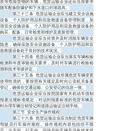
质等危险货物的车辆，危货运输企业还应当按要求
随车配备防爆铲和下水道口封堵器具。
第三十三条
危货运输企业应当建立安全设施
设备、个人防护用品和应急救援设备管理制度，加
强安全设施设备、个人防护用品和应急救援设备的
购买、配备、日常检查和维护及更新管理。
危货运输企业应当排查并及时消除车辆安全
隐患，确保应急安全设施设备、个人防护用品和应
急救援设备处于良好的技术状况。
第三十四条
危货运输企业应当落实车辆检验
检测和年度审验相关要求，及时对车辆进行检验检
测和技术等级评定。
第三十五条
危货运输企业所属危货车辆变更
使用性质的，要按照有关规定及时向公安机关备案
登记，确保在交通运输、公安登记的信息一致。
危货运输企业应当按照国家有关机动车强制
报废法规标准规定，对达到报废标准的危货车辆及
时办理车辆注销登记和道路运输证注销手续。
第三节
安全生产操作规程
第三十六条
危货运输企业应当制定危货车辆
驾驶员行车操作规程。操作规程内容包括但不限
于：出车前、行车中、回场后的车辆及设备技术状