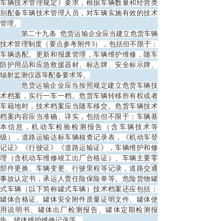
车辆技术管理规定》要求，根据车辆数量和经营类
别配备车辆技术管理人员，对车辆实施有效的技术
管理。
第二十九条
危货运输企业应当建立危货车辆
技术管理制度（要点参考附件3），包括但不限于：
车辆选配、更新和报废管理，车辆维护维修，随车
防护用品和应急救援器材、标志牌、安全标示牌、
辐射监测仪器等配备要求等。
危货运输企业应当按照规定建立危货车辆技
术档案，实行一车一档。危货车辆转移所有权或者
车籍地时，技术档案应当随车移交。危货车辆技术
档案内容应当准确、详实，包括但不限于：车辆基
本信息，机动车检验检测报告（含车辆技术等
级），道路运输达标车辆核查记录表，《机动车登
记证》《行驶证》《道路运输证》，车辆维护和修
理（含机动车维修竣工出厂合格证）、车辆主要零
部件更换、车辆变更、行驶里程等记录，道路交通
事故认定书，承运人责任险保险单等。危险货物罐
式车辆（以下简称罐式车辆）技术档案还应包括：
罐体合格证、罐体安全附件质量证明文件、罐体使
用说明书、罐体出厂检测报告、罐体定期检测报
告、罐体维护维修记录等。