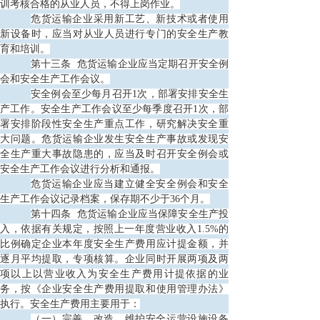
训考核合格的从业人员，不得上岗作业。
危货运输企业采用新工艺、新技术或者使用
新设备时，应当对从业人员进行专门的安全生产教
育和培训。
第十三条
危货运输企业应当定期召开安全例
会和安全生产工作会议。
安全例会至少每月召开
1次，部署安排安全生
产工作。安全生产工作会议至少每季度召开1次，部
署安排阶段性安全生产重点工作，研究解决安全重
大问题。危货运输企业发生安全生产事故或发现安
全生产重大事故隐患的，应当及时召开安全例会或
安全生产工作会议进行分析和通报。
危货运输企业应当建立健全安全例会和安全
生产工作会议记录档案，保存期不少于
36个月。
第十四条
危货运输企业应当保障安全生产投
入，依据有关规定，按照上一年度营业收入1.5%的
比例确定企业本年度安全生产费用应计提金额，并
逐月平均提取，专项核算。企业同时开展两项及两
项以上以营业收入为安全生产费用计提依据的业
务，按《企业安全生产费用提取和使用管理办法》
执行。安全生产费用主要用于：
（一）完善、改造、维护安全运营设施设备