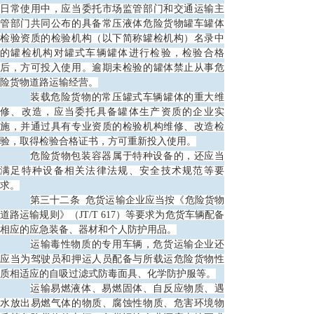
日常使用中，应当委托市场监管部门和交通运输主
管部门共同公布的具备常压液体危险货物罐车罐体
检验资质的检验机构（以下简称罐检机构）名录中
的罐检机构对罐式车辆罐体进行检验，检验合格
后，方可投入使用。逾期未检验的罐体禁止从事危
险货物道路运输经营。
装载危险货物的常压罐式车辆罐体的重大维
修、改造，应当委托具备罐体生产资质的企业实
施，并通过具有专业资质的检验机构维修、改造检
验，取得检验合格证书，方可重新投入使用。
危险货物包装容器属于特种设备的，还应当
满足特种设备相关法律法规、安全技术规范等要
求。
第三十二条
危货运输企业应当按《危险货物
道路运输规则》（JT/T 617）等要求为危货车辆配备
相应的应急装备、器材和个人防护用品。
运输毒性物质的专用车辆，危货运输企业还
应当为驾驶员和押运人员配备与所载运危险货物性
质相适应的自吸过滤式防毒面具、化学防护服等。
运输易燃液体、易燃固体、自反应物质、遇
水放出易燃气体的物质、腐蚀性物质、危害环境物