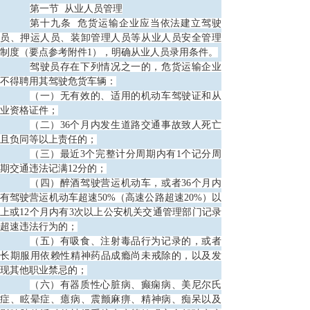
第一节
从业人员管理
第十九条
危货运输企业应当依法建立驾驶
员、押运人员、装卸管理人员等从业人员安全管理
制度（要点参考附件1），明确从业人员录用条件。
驾驶员存在下列情况之一的，危货运输企业
不得聘用其驾驶危货车辆：
（一）无有效的、适用的机动车驾驶证和从
业资格证件；
（二）
36个月内发生道路交通事故致人死亡
且负同等以上责任的；
（三）最近
3个完整计分周期内有1个记分周
期交通违法记满12分的；
（四）醉酒驾驶营运机动车，或者
36个月内
有驾驶营运机动车超速50%（高速公路超速20%）以
上或12个月内有3次以上公安机关交通管理部门记录
超速违法行为的；
（五）有吸食、注射毒品行为记录的，或者
长期服用依赖性精神药品成瘾尚未戒除的，以及发
现其他职业禁忌的；
（六）有器质性心脏病、癫痫病、美尼尔氏
症、眩晕症、癔病、震颤麻痹、精神病、痴呆以及