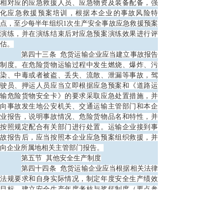
相对应的应急救援人员、应急物资及装备配备，强
化应急救援预案培训，根据本企业的事故风险特
点，至少每半年组织1次生产安全事故应急救援预案
演练，并在演练结束后对应急预案演练效果进行评
估。
第四十三条
危货运输企业应当建立事故报告
制度。在危险货物运输过程中发生燃烧、爆炸、污
染、中毒或者被盗、丢失、流散、泄漏等事故，驾
驶员、押运人员应当立即根据应急预案和《道路运
输危险货物安全卡》的要求采取应急处置措施，并
向事故发生地公安机关、交通运输主管部门和本企
业报告，说明事故情况、危险货物品名和特性，并
按照规定配合有关部门进行处置。运输企业接到事
故报告后，应当按照本企业应急预案组织救援，并
向企业所属地相关主管部门报告。
第五节
其他安全生产制度
第四十四条
危货运输企业应当根据相关法律
法规要求和自身实际情况，制定年度安全生产绩效
目标，建立安全生产年度考核与奖惩制度（要点参
考附件6）。
第四十五条
危货运输企业应当加强对自有或
租赁停车场的安全管理，制定停车场地安全管理制