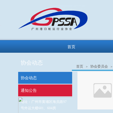
×
首页
协会动态
首页
协会委员会
＞
＞
协会动态
通知公告
地址：广州市黄埔区海员路97
号外运大楼601、604房